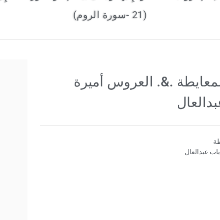
(21 -سورة الروم)
معايطة .&. العروس أميرة
بدالعال
طة
اب عبدالعال