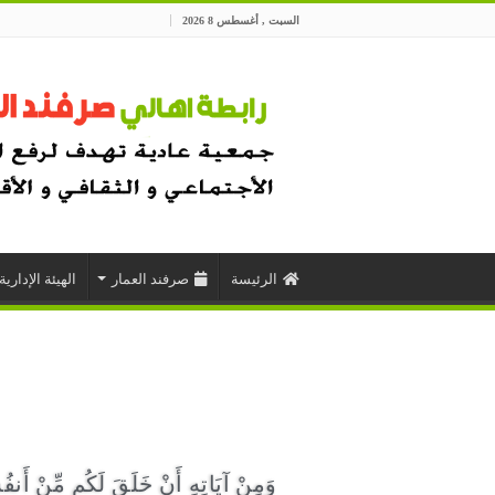
السبت , أغسطس 8 2026
الرئيسة
صرفند العمار
الهيئة الإدارية
وَمِنْ آيَاتِهِ أَنْ خَلَقَ لَكُم مِّنْ أَنفُسِك