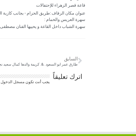
قاعة قصر الزهراء للإحتفالات
عنوان مكان الزفاف :طريق الحزام - بجانب كازية ال
سهرة العريس والحمام :
سهرة الشباب داخل القاعة و يحييها الفنان مصطفى ا
السابق
طارق عمر ابو السعود .&. كريمة والدها كمال سعيد ن
اترك تعليقاً
يجب أنت تكون
مسجل الدخول
ل