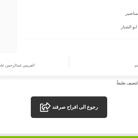
مناصير
بو الشنار
جم
العريس عبدالرحمن عامر
تضيف تعليقاً.
رجوع الى افراح صرفند