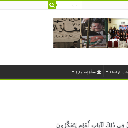
ات الرابطة
تعبأة إستمارة
َ فِي ذَٰلِكَ لَآيَاتٍ لِّقَوْمٍ يَتَفَكَّرُونَ