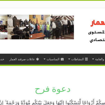
 والعامة
النشاطات
المناسبات
عائلات صرفند العمار
خدم
دعوة فرح
ُمْ أَزْوَاجًا لِّتَسْكُنُوا إِلَيْهَا وَجَعَلَ بَيْنَكُم مَّوَدَّةً وَرَحْمَةً ۚ إِنّ