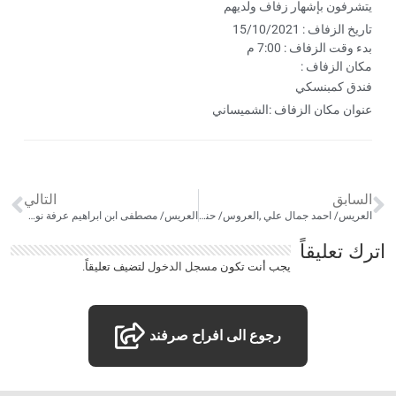
يتشرفون بإشهار زفاف ولديهم
تاريخ الزفاف : 15/10/2021
بدء وقت الزفاف : 7:00 م
مكان الزفاف :
فندق كمبنسكي
عنوان مكان الزفاف :الشميساني
السابق
التالي
العريس/ احمد جمال علي ,العروس/ حنين احمد عبدالعال
العريس/ مصطفى ابن ابراهيم عرفة نوفل ,العروس/ اميرة والدها مصطفى خليفة
اترك تعليقاً
يجب أنت تكون
مسجل الدخول
لتضيف تعليقاً.
رجوع الى افراح صرفند