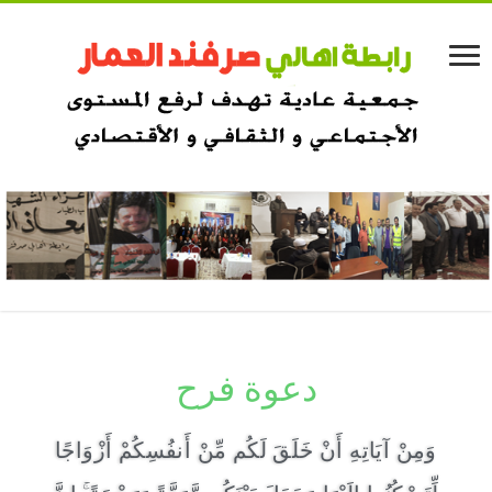
دعوة فرح
وَمِنْ آيَاتِهِ أَنْ خَلَقَ لَكُم مِّنْ أَنفُسِكُمْ أَزْوَاجًا