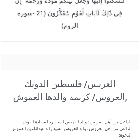
لِّتَسْكُنُوا إِلَيْهَا وَجَعَلَ بَيْنَكُم مَّوَدَّةً وَرَحْمَةً ۚ إِنَّ
فِي ذَٰلِكَ لَآيَاتٍ لِّقَوْمٍ يَتَفَكَّرُونَ (21 -سورة
الروم)
العريس/ فلسطين الدويك
,العروس/ كريمة والدها العموش
الداعي من أهل العريس : والد العريس السيد رجا سعادة الدويك
الداعي من أهل العروس : والد العروس السيد رائد عبدالكريم العموش
الدعوة: