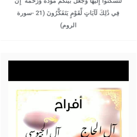
لِّتَسْكُنُوا إِلَيْهَا وَجَعَلَ بَيْنَكُم مَّوَدَّةً وَرَحْمَةً ۚ إِنَّ
فِي ذَٰلِكَ لَآيَاتٍ لِّقَوْمٍ يَتَفَكَّرُونَ (21 -سورة
الروم)