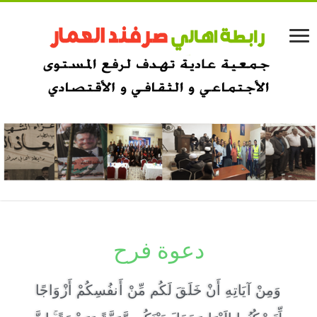
دعوة فرح
وَمِنْ آيَاتِهِ أَنْ خَلَقَ لَكُم مِّنْ أَنفُسِكُمْ أَزْوَاجًا