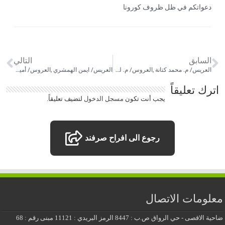
دعواتكم في ظل ظروف كورونا
السابق
التالي
العريس/ م. محمد كتانة ,العروس/ م. لميس الحاج
العريس/ ايمن الهمشري ,العروس/ أميرة السيد/ حسان عبدالعال
اترك تعليقاً
يجب أنت تكون
مسجل الدخول
لتضيف تعليقاً.
رجوع الى افراح صرفند
معلومات الاتصال
ضاحية الاقصى - حي الرواق ص.ب : 8447 الرمز البريدي : 11121 مبنى رقم : 68