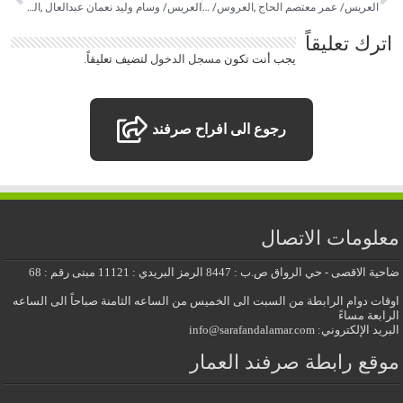
العريس/ عمر معتصم الحاج ,العروس/ ابنة سهيل الجيوسي
العريس/ وسام وليد نعمان عبدالعال ,العروس/ أميرة السيد/ يحيى سمرين
اترك تعليقاً
يجب أنت تكون
مسجل الدخول
لتضيف تعليقاً.
رجوع الى افراح صرفند
معلومات الاتصال
ضاحية الاقصى - حي الرواق ص.ب : 8447 الرمز البريدي : 11121 مبنى رقم : 68
اوقات دوام الرابطة من السبت الى الخميس من الساعه الثامنة صباحاً الى الساعه
الرابعة مساءً
البريد الإلكتروني: info@sarafandalamar.com
موقع رابطة صرفند العمار