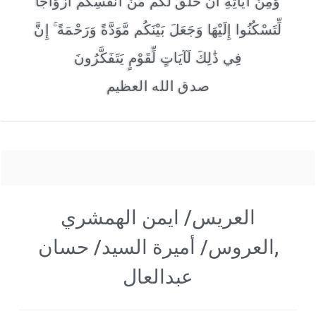
وَمِنْ آيَاتِهِ أَنْ خَلَقَ لَكُم مِّنْ أَنفُسِكُمْ أَزْوَاجًا
لِّتَسْكُنُوا إِلَيْهَا وَجَعَلَ بَيْنَكُم مَّوَدَّةً وَرَحْمَةً ۚ إِنَّ
فِي ذَٰلِكَ لَآيَاتٍ لِّقَوْمٍ يَتَفَكَّرُونَ
صدق الله العظيم
العريس/ ايمن الهمشري
,العروس/ أميرة السيد/ حسان
عبدالعال