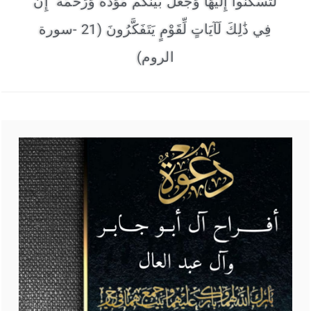
لِّتَسْكُنُوا إِلَيْهَا وَجَعَلَ بَيْنَكُم مَّوَدَّةً وَرَحْمَةً ۚ إِنَّ
فِي ذَٰلِكَ لَآيَاتٍ لِّقَوْمٍ يَتَفَكَّرُونَ (21 -سورة
الروم)