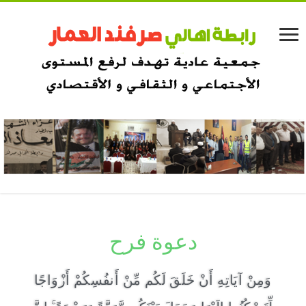
دعوة فرح
وَمِنْ آيَاتِهِ أَنْ خَلَقَ لَكُم مِّنْ أَنفُسِكُمْ أَزْوَاجًا