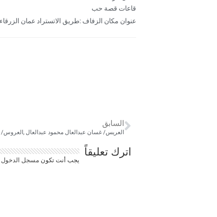
قاعات قصة حب
عنوان مكان الزفاف :طريق الاتستراد عمان الزرقاء 
السابق
العريس/ غسان عبدالعال محمود عبدالعال ,العروس/ كر
اترك تعليقاً
يجب أنت تكون
مسجل الدخول
ل