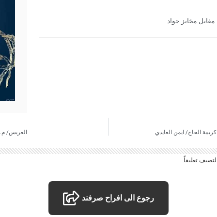
مقابل مخابز جواد
يمة الحاج/ ايمن العايدي
العريس/ م. 
تضيف تعليقاً.
رجوع الى افراح صرفند