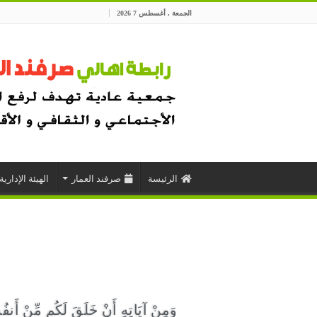
الجمعة , أغسطس 7 2026
الرئيسة
صرفند العمار
الهيئة الإدارية
وَمِنْ آيَاتِهِ أَنْ خَلَقَ لَكُم مِّنْ أَنفُسِك