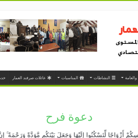
 والعامة
النشاطات
المناسبات
عائلات صرفند العمار
خدم
دعوة فرح
ُمْ أَزْوَاجًا لِّتَسْكُنُوا إِلَيْهَا وَجَعَلَ بَيْنَكُم مَّوَدَّةً وَرَحْمَةً ۚ إِنّ