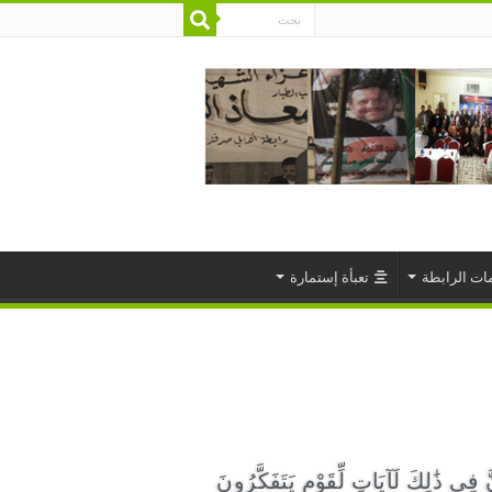
ات الرابطة
تعبأة إستمارة
َ فِي ذَٰلِكَ لَآيَاتٍ لِّقَوْمٍ يَتَفَكَّرُونَ