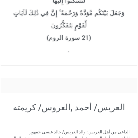
لِّتَسْكُنُوا إِلَيْهَا
وَجَعَلَ بَيْنَكُم مَّوَدَّةً وَرَحْمَةً ۚ إِنَّ فِي ذَٰلِكَ لَآيَاتٍ
لِّقَوْمٍ يَتَفَكَّرُونَ
(21 سورة الروم)
.
العريس/ أحمد ,العروس/ كريمته
الداعي من أهل العريس : والد العريس/ خالد عيسى جمهور