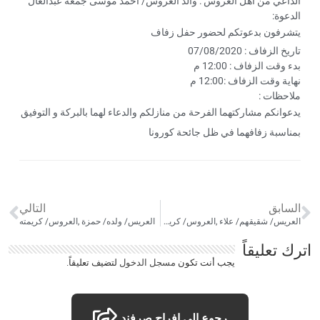
الداعي من أهل العروس : والد العروس/ احمد موسى جمعة عبدالعال
الدعوة:
يتشرفون بدعوتكم لحضور حفل زفاف
تاريخ الزفاف : 07/08/2020
بدء وقت الزفاف : 12:00 م
نهاية وقت الزفاف :12:00 م
ملاحظات :
يدعوانكم مشاركتهما الفرحة من منازلكم والدعاء لهما بالبركة و التوفيق
بمناسبة زفافهما في ظل جائحة كورونا
السابق
التالي
العريس/ شقيقهم/ علاء ,العروس/ كريمته
العريس/ ولده/ حمزة ,العروس/ كريمته
اترك تعليقاً
يجب أنت تكون
مسجل الدخول
لتضيف تعليقاً.
رجوع الى افراح صرفند