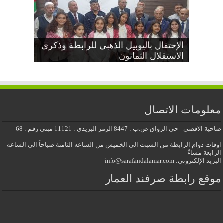
دعوة عامة بمناسبة اليوبيل الذهبي
إجتماع جذور مشجرات عائلات صرفند
الإحتفال باليوبيل الذهبي للرابطة وذكرى
العمار
الاستقلال الثمانون
عيد الاستقلال الثمانون
معايدة عيد الأضحى المبارك 2026
للرابطة وذكرى الاستقلال الثمانون
معلومات الاتصال
ضاحية الاقصى - حي الرواق ص.ب : 8447 الرمز البريدي : 11121 مبنى رقم : 68
اوقات دوام الرابطة من السبت الى الخميس من الساعه الثامنة صباحاً الى الساعه
الرابعة مساءً
البريد الإلكتروني: info@sarafandalamar.com
موقع رابطة صرفند العمار