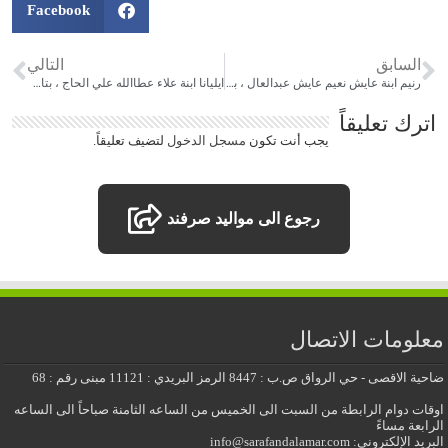
Facebook
السابق
التالي
رنيم ابنة عايش نعيم عايش عبدالعال ، بتاريخ 2023.4.19م
ايليانا ابنة علاء عطاالله علي الحاج ، بتاريخ 2023.5.5م
اترك تعليقاً
يجب أنت تكون
مسجل الدخول
لتضيف تعليقاً.
رجوع الى مواليد صرفند
معلومات الاتصال
ضاحية الاقصى - حي الرواق ص.ب : 8447 الرمز البريدي : 11121 مبنى رقم : 68
اوقات دوام الرابطة من السبت الى الخميس من الساعه الثامنة صباحاً الى الساعه
الرابعة مساءً
البريد الإلكتروني: info@sarafandalamar.com