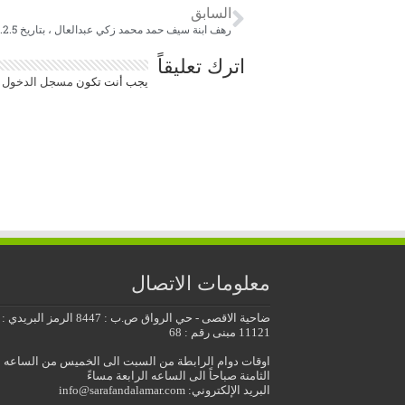
السابق
رهف ابنة سيف حمد محمد زكي عبدالعال ، بتاريخ 2023.2.5م
اترك تعليقاً
يجب أنت تكون
مسجل الدخول
ل
معلومات الاتصال
ضاحية الاقصى - حي الرواق ص.ب : 8447 الرمز البريدي :
11121 مبنى رقم : 68
اوقات دوام الرابطة من السبت الى الخميس من الساعه
الثامنة صباحاً الى الساعه الرابعة مساءً
البريد الإلكتروني: info@sarafandalamar.com