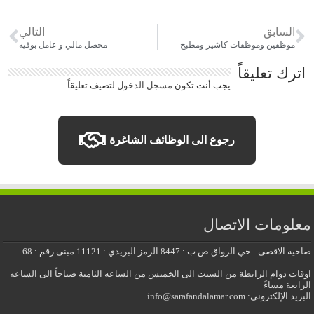
السابق
التالي
موظفين وموظفات كاشير ومطبخ
محصل مالي و عامل بوفيه
اترك تعليقاً
يجب أنت تكون
مسجل الدخول
لتضيف تعليقاً.
رجوع الى الوظائف الشاغرة
معلومات الاتصال
ضاحية الاقصى - حي الرواق ص.ب : 8447 الرمز البريدي : 11121 مبنى رقم : 68
اوقات دوام الرابطة من السبت الى الخميس من الساعه الثامنة صباحاً الى الساعه
الرابعة مساءً
البريد الإلكتروني: info@sarafandalamar.com