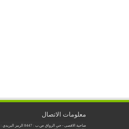
معلومات الاتصال
ضاحية الاقصى - حي الرواق ص.ب : 8447 الرمز البريدي :