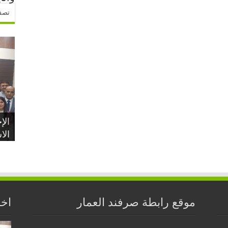
تصفح
دعو
إجت
الإ
الع
الا
عيد
معا
للر
موقع رابطة صرفند العمار
اخر