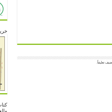
خري
يف تعليقاً.
كتاب
والج