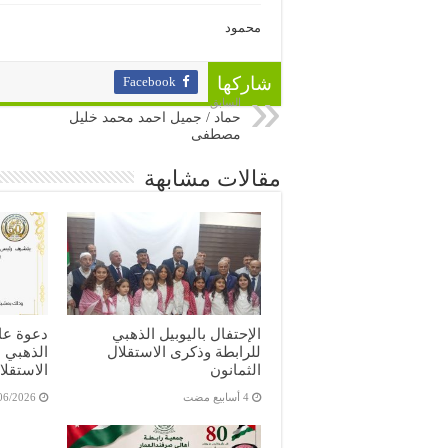
محمود
Facebook
شاركها
السابق
حماد / جميل احمد محمد خليل
مصطفى
مقالات مشابهة
الإحتفال باليوبيل الذهبي
دعوة عام
للرابطة وذكرى الاستقلال
الذهبي 
الثمانون
الاستقلا
06/2026