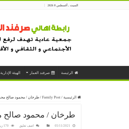
السبت , أغسطس 8 2026
الرئيسة
صرفند العمار
الهيئة الإدارية
الرئيسية
/
Family Post
/
طرخان / محمود صالح محمد
طرخان / محمود صالح م
05/11/2021
اضف تعليق
170 زيارة