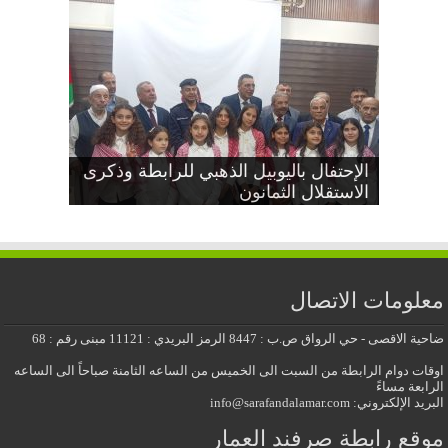
دعوة عامة بمناسبة اليوبيل الذهبي
إجتماع جذور مشجرات عائلات صرفند
الإحتفال باليوبيل الذهبي للرابطة وذكرى
العمار
الاستقلال الثمانون
عيد الاستقلال الثمانون
معايدة عيد الأضحى المبارك 2026
للرابطة وذكرى الاستقلال الثمانون
معلومات الاتصال
ضاحية الاقصى - حي الرواق ص.ب : 8447 الرمز البريدي : 11121 مبنى رقم : 68
اوقات دوام الرابطة من السبت الى الخميس من الساعه الثامنة صباحاً الى الساعه
الرابعة مساءً
البريد الإلكتروني: info@sarafandalamar.com
موقع رابطة صرفند العمار