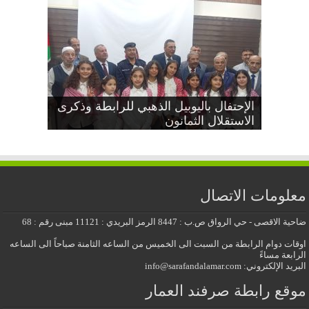
دعوة عامة بمناسبة اليوبيل الذهبي
إجتماع جذور مشجرات عائلات صرفند
الإحتفال باليوبيل الذهبي للرابطة وذكرى
العمار
الاستقلال الثمانون
عيد الاستقلال الثمانون
معايدة عيد الأضحى المبارك 2026
للرابطة وذكرى الاستقلال الثمانون
معلومات الاتصال
ضاحية الاقصى - حي الرواق ص.ب : 8447 الرمز البريدي : 11121 مبنى رقم : 68
اوقات دوام الرابطة من السبت الى الخميس من الساعه الثامنة صباحاً الى الساعه
الرابعة مساءً
البريد الإلكتروني: info@sarafandalamar.com
موقع رابطة صرفند العمار