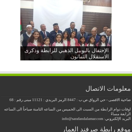
دعوة عامة بمناسبة اليوبيل الذهبي
إجتماع جذور مشجرات عائلات صرفند
الإحتفال باليوبيل الذهبي للرابطة وذكرى
العمار
الاستقلال الثمانون
عيد الاستقلال الثمانون
معايدة عيد الأضحى المبارك 2026
للرابطة وذكرى الاستقلال الثمانون
معلومات الاتصال
ضاحية الاقصى - حي الرواق ص.ب : 8447 الرمز البريدي : 11121 مبنى رقم : 68
اوقات دوام الرابطة من السبت الى الخميس من الساعه الثامنة صباحاً الى الساعه
الرابعة مساءً
البريد الإلكتروني: info@sarafandalamar.com
موقع رابطة صرفند العمار