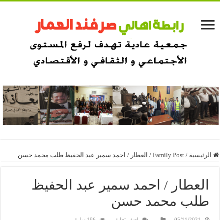
الرئيسية
/
Family Post
/
العطار / احمد سمير عبد الحفيظ طلب محمد حسن
العطار / احمد سمير عبد الحفيظ
طلب محمد حسن
05/11/2021
اضف تعليق
196 زيارة