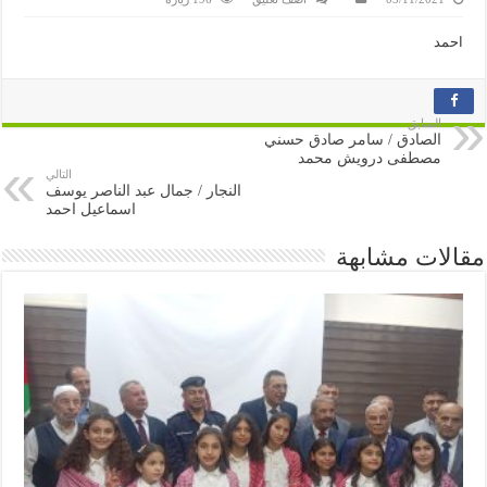
احمد
السابق
الصادق / سامر صادق حسني
مصطفى درويش محمد
التالي
النجار / جمال عبد الناصر يوسف
اسماعيل احمد
مقالات مشابهة