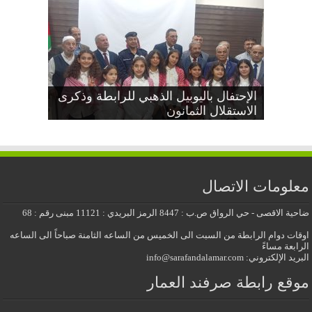
دعوة عامة بمناسبة اليوبيل الذهبي
إجتماع جذور مشجرات عائلات صرفند
الإحتفال باليوبيل الذهبي للرابطة وذكرى
العمار
الاستقلال الثمانون
عيد الاستقلال الثمانون
معايدة عيد الأضحى المبارك 2026
للرابطة وذكرى الاستقلال الثمانون
معلومات الاتصال
ضاحية الاقصى - حي الرواق ص.ب : 8447 الرمز البريدي : 11121 مبنى رقم : 68
اوقات دوام الرابطة من السبت الى الخميس من الساعه الثامنة صباحاً الى الساعه
الرابعة مساءً
البريد الإلكتروني: info@sarafandalamar.com
موقع رابطة صرفند العمار