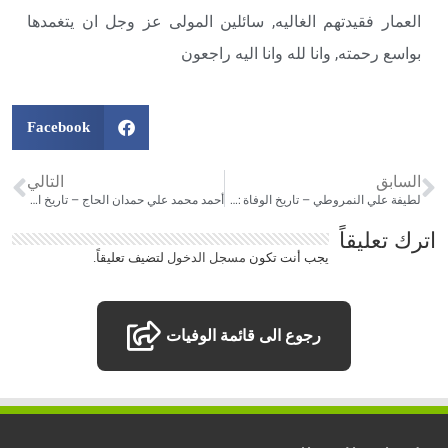
العمار فقيدتهم الغاليه, سائلين المولى عز وجل ان يتغمدها
بواسع رحمته, وانا لله وانا اليه راجعون
Facebook
السابق
التالي
لطيفة علي النمروطي – تاريخ الوفاة :16/10/2019
أحمد محمد علي حمدان الحاج – تاريخ الوفاة :27/11/2019
اترك تعليقاً
يجب أنت تكون
مسجل الدخول
لتضيف تعليقاً.
رجوع الى قائمة الوفيات