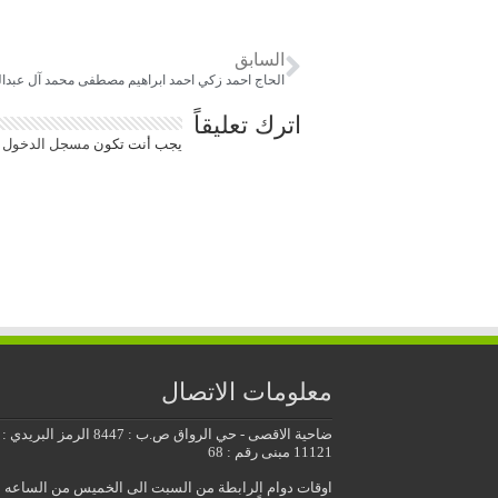
السابق
الحاج احمد زكي احمد ابراهيم مصطفى محمد آل عبدالعال (ابومح
اترك تعليقاً
يجب أنت تكون
مسجل الدخول
ل
معلومات الاتصال
ضاحية الاقصى - حي الرواق ص.ب : 8447 الرمز البريدي :
11121 مبنى رقم : 68
اوقات دوام الرابطة من السبت الى الخميس من الساعه