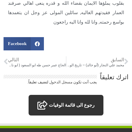
بقلوب يملؤها الايمان بقضاء الله و قدره ينعى اهالي صرفند
العمار فقيدتهم الغاليه, سائلين المولى عز وجل ان يتغمدها
بواسع رحمته, وانا لله وانا اليه راجعون
Facebook
السابق
التالي
محمد علي النجار (أبو خالد) – تاريخ الوفاة :07/04/2020
الحاج عمر حسن طه ابو السعود ( ابو ناصر ) – تاريخ الوفاة :20/04/2020
اترك تعليقاً
يجب أنت تكون
مسجل الدخول
لتضيف تعليقاً.
رجوع الى قائمة الوفيات