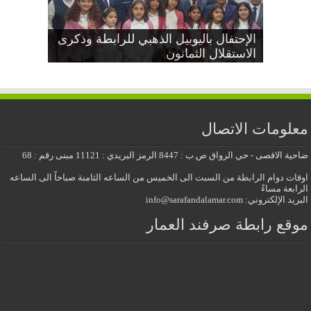
دعوة عامة بمناسبة اليوبيل الذهبي
إجتماع جذور مشجرات عائلات صرفند
الإحتفال باليوبيل الذهبي للرابطة وذكرى
العمار
الاستقلال الثمانون
عيد الاستقلال الثمانون
معايدة عيد الأضحى المبارك 2026
للرابطة وذكرى الاستقلال الثمانون
معلومات الاتصال
ضاحية الاقصى - حي الرواق ص.ب : 8447 الرمز البريدي : 11121 مبنى رقم : 68
اوقات دوام الرابطة من السبت الى الخميس من الساعه الثامنة صباحاً الى الساعه
الرابعة مساءً
البريد الإلكتروني: info@sarafandalamar.com
موقع رابطة صرفند العمار