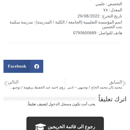
التخصص : علمي
المعدل : ٧٨
تاريخ التخرج : 29/08/2022
اسم المؤسسة التعليمية (الجامعة / الكلية / المدرسة) : مدرسة سكينة
بنت الحسين
هاتف للتواصل : 0795600689
Facebook
السابق
التالي
محمد ثائر محمد الحاج / توجيهي – ادبي
رؤى احمد عبد الحفيظ برهومة / توجيهي – علمي
اترك تعليقاً
يجب أنت تكون
مسجل الدخول
لتضيف تعليقاً.
رجوع الى قائمة الخريجين