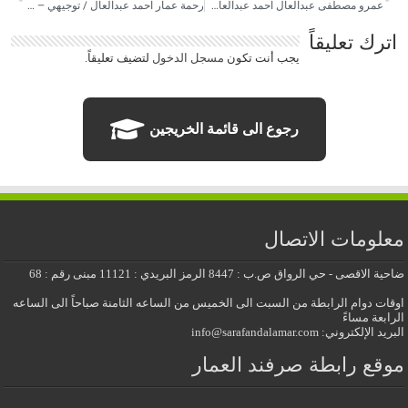
عمرو مصطفى عبدالعال احمد عبدالعال / هندسة بيولوجية / صناعة أطراف
رحمة عمار احمد عبدالعال / توجيهي – ادبي
اترك تعليقاً
يجب أنت تكون
مسجل الدخول
لتضيف تعليقاً.
رجوع الى قائمة الخريجين
معلومات الاتصال
ضاحية الاقصى - حي الرواق ص.ب : 8447 الرمز البريدي : 11121 مبنى رقم : 68
اوقات دوام الرابطة من السبت الى الخميس من الساعه الثامنة صباحاً الى الساعه
الرابعة مساءً
البريد الإلكتروني: info@sarafandalamar.com
موقع رابطة صرفند العمار