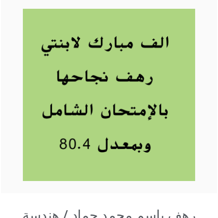
رهف باسم محمد حماد / هندسة