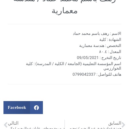
معمارية
الاسم : رهف باسم محمد حماد
الشهادة : كلية
التخصص : هندسة معمارية
المعدل : ٨٠.٤
تاريخ التخرج : 09/05/2021
اسم المؤسسة التعليمية (الجامعة / الكلية / المدرسة) : كلية
الخوارزمي
هاتف للتواصل : 0799042337
Facebook
السابق
التالي
حمزة عماد شفيق عبد الرحيم / توجيهي – علمي
د. مروة مصطفى عليان عبدالرحيم / دكتوراة علم حاسوب