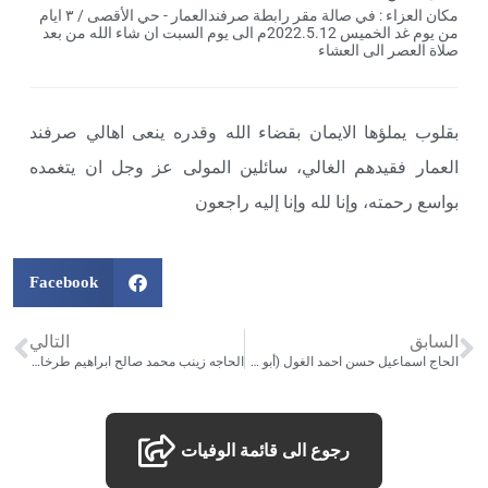
مكان العزاء : في صالة مقر رابطة صرفندالعمار - حي الأقصى / ٣ ايام
من يوم غد الخميس 2022.5.12م الى يوم السبت ان شاء الله من بعد
صلاة العصر الى العشاء
بقلوب يملؤها الايمان بقضاء الله وقدره ينعى اهالي صرفند
العمار فقيدهم الغالي، سائلين المولى عز وجل ان يتغمده
بواسع رحمته، وإنا لله وإنا إليه راجعون
Facebook
السابق
التالي
الحاج اسماعيل حسن احمد الغول (أبو محمد) – تاريخ الوفاة :09/05/2022
الحاجه زينب محمد صالح ابراهيم طرخان (أم ناصر الكدش) زوجة الحاج احمد عبد الكريم محمد (ابو ناصر النوش/ الكدش) – تاريخ الوفاة :14/05/2022
رجوع الى قائمة الوفيات