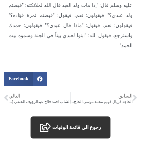
عليه وسلم قال: "إذا مات ولد العبد قال الله لملائكته: "قبضتم
ولد عبدي؟" فيقولون: نعم، فيقول: "قبضتم ثمرة فؤاده؟"
فيقولون: نعم. فيقول: "ماذا قال عبدي؟" فيقولون: حمدك
واسترجع. فيقول الله: "ابنوا لعبدي بيتاً في الجنة وسموه بيت
الحمد"
.
Facebook
السابق
التالي
الحاجة فريال فهيم محمد موسى الحاج (ام جاد) زوجة الاستاذ جويد عبد الحميد الحاج (ابو جاد) – تاريخ الوفاة :أغسطس 13, 2021
الشاب احمد فلاح عبدالرؤوف الحنفي (محمود علي) – تاريخ الوفاة :30/08/2021
رجوع الى قائمة الوفيات