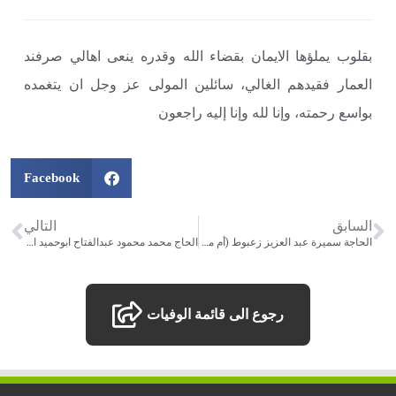
بقلوب يملؤها الايمان بقضاء الله وقدره ينعى اهالي صرفند
العمار فقيدهم الغالي، سائلين المولى عز وجل ان يتغمده
بواسع رحمته، وإنا لله وإنا إليه راجعون
Facebook
السابق
التالي
الحاجة سميرة عبد العزيز زعبوط (أم موسى) ارملة المرحوم الحاج محمد حسين زعبوط (ابوموسى) – تاريخ الوفاة :09/11/2020
الحاج محمد محمود عبدالفتاح ابوحميد الحاج (ابو نبيل) – تاريخ الوفاة :12/11/2020
رجوع الى قائمة الوفيات