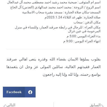
اسم ام المتوفى : صبحية محمد رشيد احمد مصطفى محمد آل عبدالعال
اسم الزوج / الزوجة : محمد احمد محمد عبدالهادي (العدس) آل الحاج
المسجد-مكان صلاة الجنازة : مسجد مقبرة سحاب الاسلامية
صلاة الجنازة : ظهر غد الثلاثاء 2023.1.24م
مكان الدفن : سحاب
مكان العزاء : للرجال في رابطة صرفند العمار، وللنساء في منزل
المرحومة في عين غزال
بدء العزاء اليومي :5:00 م
انتهاء العزاء اليومي : 9:00 م
بقلوب يملؤها الايمان بقضاء الله وقدره ينعى اهالي صرفند
العمار فقيدتهم الغالية، سائلين المولى عز وجل ان يتغمدها
بواسع رحمته، وإنا لله وإنا إليه راجعون
Facebook
السابق
التالي