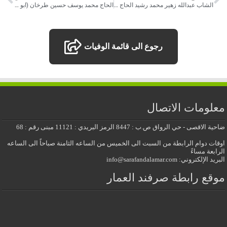
الشاب عبدالله زهير محمد رشيد الحاج ، بتاريخ 2023.1.21م
الحاج محمد يوسف حسين طرخان (ابو خالد) ، بتاريخ 2023.1.25م
رجوع الى قائمة الوفيات
معلومات الاتصال
ضاحية الاقصى - حي الرواق ص.ب : 8447 الرمز البريدي : 11121 مبنى رقم : 68
اوقات دوام الرابطة من السبت الى الخميس من الساعه الثامنة صباحاً الى الساعه
الرابعة مساءً
البريد الإلكتروني: info@sarafandalamar.com
موقع رابطة صرفند العمار