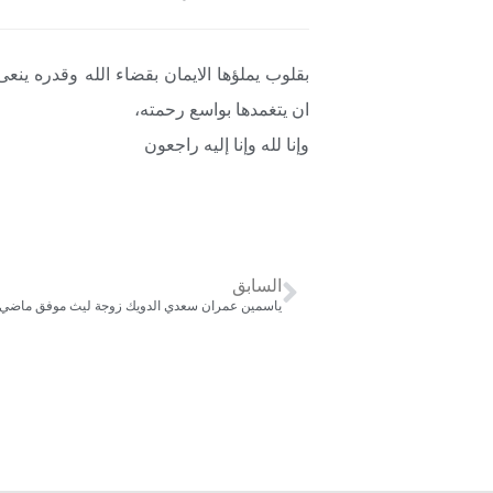
بقلوب يملؤها الايمان بقضاء الله وقدره ينع
ان يتغمدها بواسع رحمته،
وإنا لله وإنا إليه راجعون
السابق
ياسمين عمران سعدي الدويك زوجة ليث موفق ماضي – تاريخ ال