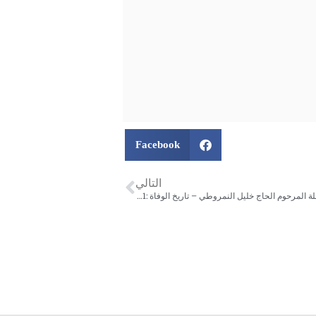
Facebook
التالي
الحاجة زكية عبد القادر النمروطي (ام عواد) أرملة المرحوم الحاج خليل النمروطي – تاريخ الوفاة :23/11/2021