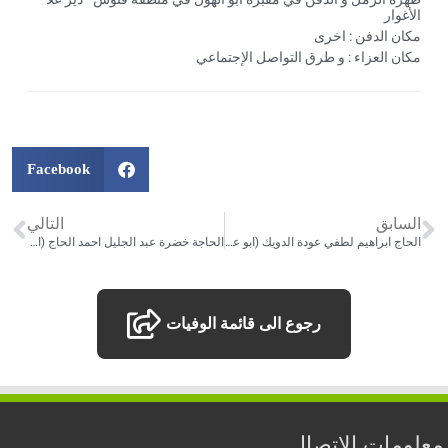
الأغوار
مكان الدفن : اخرى
مكان العزاء : و طرق التواصل الإجتماعي
Facebook
السابق
التالي
الحاج ابراهيم لطفي عودة الدويك (ابو عزيز) – تاريخ الوفاة :24/02/2022
الحاجة خضرة عبد الجليل احمد الحاج (ام مراد) ارملة الحاج فؤاد عبد ربه موسى حسن حمدان الحاج – تاريخ الوفاة :10/03/2022
رجوع الى قائمة الوفيات
معلومات الاتصال