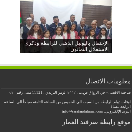
دعوة عامة بمناسبة اليوبيل الذهبي
إجتماع جذور مشجرات عائلات صرفند
الإحتفال باليوبيل الذهبي للرابطة وذكرى
العمار
الاستقلال الثمانون
عيد الاستقلال الثمانون
معايدة عيد الأضحى المبارك 2026
للرابطة وذكرى الاستقلال الثمانون
معلومات الاتصال
ضاحية الاقصى - حي الرواق ص.ب : 8447 الرمز البريدي : 11121 مبنى رقم : 68
اوقات دوام الرابطة من السبت الى الخميس من الساعه الثامنة صباحاً الى الساعه
الرابعة مساءً
البريد الإلكتروني: info@sarafandalamar.com
موقع رابطة صرفند العمار