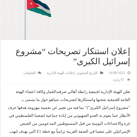
إعلان استنكار تصريحات “مشروع
إسرائيل الكبرى”
16/08/2025
التاريخ الشفوي
,
إعلانات الهيئة الإدارية
التعليقات
67 زيارة
تعلن الهيئة الإدارية لجمعية رابطة أهالي صرفندالعمار وكافة اعضاء الهيئة
العامة للجمعية شجبها واستنكارها لتصريحات نتنياهو حول ما يسمى بـ
“مشروع إسرائيل الكبرى”)” بما فيه من تعبير عن نفسية مهزومة هدفها حرف
الأنظار عما يقوم به العدو الصهيوني من إبادة جماعية لشعبنا الفلسطيني في
غزة والاعتداءات اليومية من قبل المستوطنين المدعومين من الجيش
الإسرائيلي على شعبنا في الضفة الغربية تزامناً مع خطة E1 التي تهدف لنهب